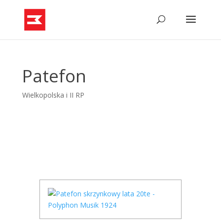
Skip
to
content
Patefon
Wielkopolska i II RP